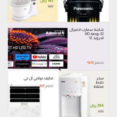
163 ريال
169
اندرويد 12
بخصم
10%
مكيف دولابي ال جي
خصم
5%
مختلط
394 ريال
410