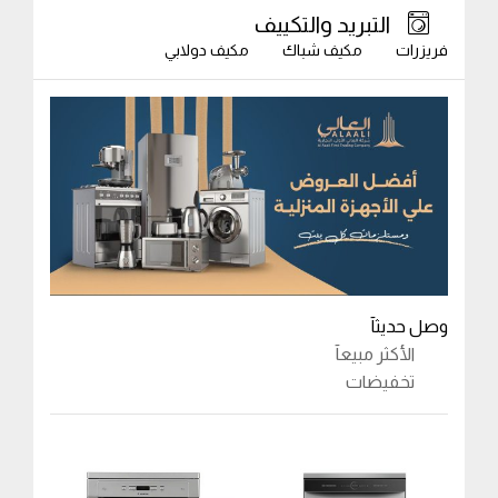
التبريد والتكييف
فريزرات
مكيف شباك
مكيف دولابي
وصل حديثآ
الأكثر مبيعآ
تخفيضات